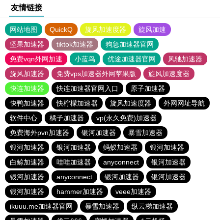
友情链接
网站地图
QuickQ
旋风加速度器
旋风加速
坚果加速器
tiktok加速器
狗急加速器官网
免费vqn外网加速
小蓝鸟
优途加速器官网
风驰加速器
旋风加速器
免费vps加速器外网苹果版
旋风加速度器
快连加速器
快连加速器官网入口
原子加速器
快鸭加速器
快柠檬加速器
旋风加速度器
外网网址导航
软件中心
橘子加速器
vp(永久免费)加速器
免费海外pvn加速器
银河加速器
暴雪加速器
银河加速器
银河加速器
蚂蚁加速器
银河加速器
白鲸加速器
哇哇加速器
anyconnect
银河加速器
银河加速器
anyconnect
银河加速器
银河加速器
银河加速器
hammer加速器
veee加速器
ikuuu.me加速器官网
暴雪加速器
纵云梯加速器