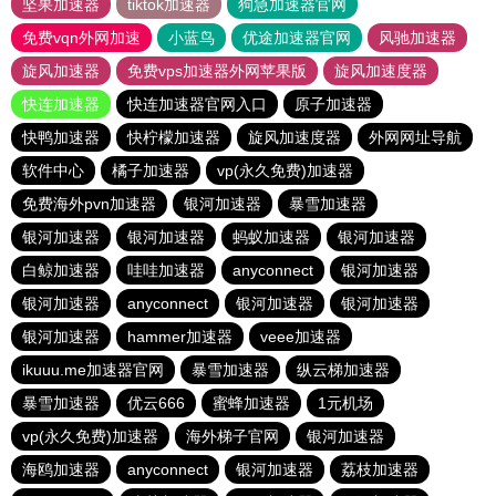
坚果加速器
tiktok加速器
狗急加速器官网
免费vqn外网加速
小蓝鸟
优途加速器官网
风驰加速器
旋风加速器
免费vps加速器外网苹果版
旋风加速度器
快连加速器
快连加速器官网入口
原子加速器
快鸭加速器
快柠檬加速器
旋风加速度器
外网网址导航
软件中心
橘子加速器
vp(永久免费)加速器
免费海外pvn加速器
银河加速器
暴雪加速器
银河加速器
银河加速器
蚂蚁加速器
银河加速器
白鲸加速器
哇哇加速器
anyconnect
银河加速器
银河加速器
anyconnect
银河加速器
银河加速器
银河加速器
hammer加速器
veee加速器
ikuuu.me加速器官网
暴雪加速器
纵云梯加速器
暴雪加速器
优云666
蜜蜂加速器
1元机场
vp(永久免费)加速器
海外梯子官网
银河加速器
海鸥加速器
anyconnect
银河加速器
荔枝加速器