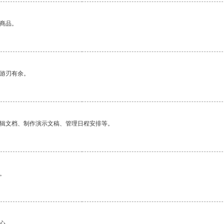
的商品。
中游刃有余。
编辑文档、制作演示文稿、管理日程安排等。
。
心。