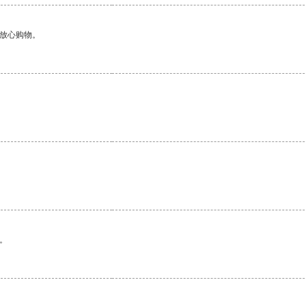
够放心购物。
。