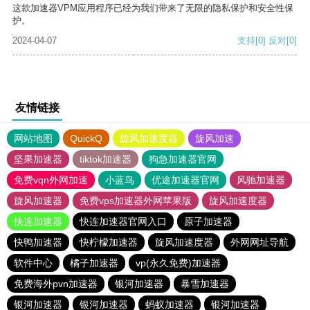
这款加速器VPM应用程序已经为我们带来了无限的隐私保护和安全性保
护。
2024-04-07
支持
[0]
反对
[0]
友情链接
网站地图
QuickQ
旋风加速度器
旋风加速
坚果加速器
tiktok加速器
狗急加速器官网
免费vqn外网加速
小蓝鸟
优途加速器官网
风驰加速器
旋风加速器
免费vps加速器外网苹果版
旋风加速度器
快连加速器
快连加速器官网入口
原子加速器
快鸭加速器
快柠檬加速器
旋风加速度器
外网网址导航
软件中心
橘子加速器
vp(永久免费)加速器
免费海外pvn加速器
银河加速器
暴雪加速器
银河加速器
银河加速器
蚂蚁加速器
银河加速器