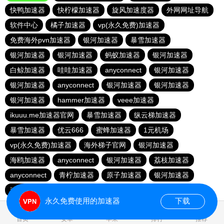
快鸭加速器
快柠檬加速器
旋风加速度器
外网网址导航
软件中心
橘子加速器
vp(永久免费)加速器
免费海外pvn加速器
银河加速器
暴雪加速器
银河加速器
银河加速器
蚂蚁加速器
银河加速器
白鲸加速器
哇哇加速器
anyconnect
银河加速器
银河加速器
anyconnect
银河加速器
银河加速器
银河加速器
hammer加速器
veee加速器
ikuuu.me加速器官网
暴雪加速器
纵云梯加速器
暴雪加速器
优云666
蜜蜂加速器
1元机场
vp(永久免费)加速器
海外梯子官网
银河加速器
海鸥加速器
anyconnect
银河加速器
荔枝加速器
anyconnect
青柠加速器
原子加速器
银河加速器
速鹰666
番石榴加速器
abc加速器
永久免费使用的加速器
下载
0.127849s
首页
安卓
苹果
排行
推荐