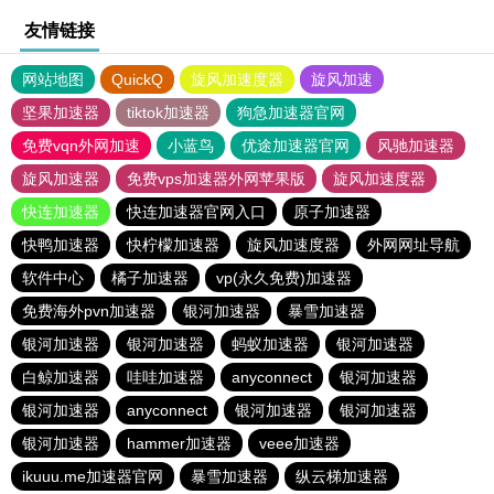
友情链接
网站地图
QuickQ
旋风加速度器
旋风加速
坚果加速器
tiktok加速器
狗急加速器官网
免费vqn外网加速
小蓝鸟
优途加速器官网
风驰加速器
旋风加速器
免费vps加速器外网苹果版
旋风加速度器
快连加速器
快连加速器官网入口
原子加速器
快鸭加速器
快柠檬加速器
旋风加速度器
外网网址导航
软件中心
橘子加速器
vp(永久免费)加速器
免费海外pvn加速器
银河加速器
暴雪加速器
银河加速器
银河加速器
蚂蚁加速器
银河加速器
白鲸加速器
哇哇加速器
anyconnect
银河加速器
银河加速器
anyconnect
银河加速器
银河加速器
银河加速器
hammer加速器
veee加速器
ikuuu.me加速器官网
暴雪加速器
纵云梯加速器