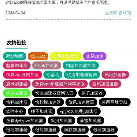
这款app的视频资源非常丰富，可以满足我不同的娱乐需求。
2024-04-04
支持
[0]
反对
[0]
友情链接
网站地图
QuickQ
旋风加速度器
旋风加速
坚果加速器
tiktok加速器
狗急加速器官网
免费vqn外网加速
小蓝鸟
优途加速器官网
风驰加速器
旋风加速器
免费vps加速器外网苹果版
旋风加速度器
快连加速器
快连加速器官网入口
原子加速器
快鸭加速器
快柠檬加速器
旋风加速度器
外网网址导航
软件中心
橘子加速器
vp(永久免费)加速器
免费海外pvn加速器
银河加速器
暴雪加速器
银河加速器
银河加速器
蚂蚁加速器
银河加速器