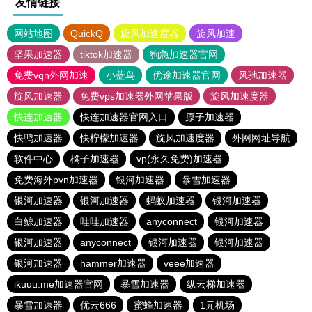
友情链接
网站地图
QuickQ
旋风加速度器
旋风加速
坚果加速器
tiktok加速器
狗急加速器官网
免费vqn外网加速
小蓝鸟
优途加速器官网
风驰加速器
旋风加速器
免费vps加速器外网苹果版
旋风加速度器
快连加速器
快连加速器官网入口
原子加速器
快鸭加速器
快柠檬加速器
旋风加速度器
外网网址导航
软件中心
橘子加速器
vp(永久免费)加速器
免费海外pvn加速器
银河加速器
暴雪加速器
银河加速器
银河加速器
蚂蚁加速器
银河加速器
白鲸加速器
哇哇加速器
anyconnect
银河加速器
银河加速器
anyconnect
银河加速器
银河加速器
银河加速器
hammer加速器
veee加速器
ikuuu.me加速器官网
暴雪加速器
纵云梯加速器
暴雪加速器
优云666
蜜蜂加速器
1元机场