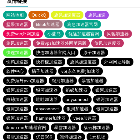
友情链接
网站地图
QuickQ
旋风加速度器
旋风加速
坚果加速器
tiktok加速器
狗急加速器官网
免费vqn外网加速
小蓝鸟
优途加速器官网
风驰加速器
旋风加速器
免费vps加速器外网苹果版
旋风加速度器
快连加速器
快连加速器官网入口
原子加速器
快鸭加速器
快柠檬加速器
旋风加速度器
外网网址导航
软件中心
橘子加速器
vp(永久免费)加速器
免费海外pvn加速器
银河加速器
暴雪加速器
银河加速器
银河加速器
蚂蚁加速器
银河加速器
白鲸加速器
哇哇加速器
anyconnect
银河加速器
银河加速器
anyconnect
银河加速器
银河加速器
银河加速器
hammer加速器
veee加速器
ikuuu.me加速器官网
暴雪加速器
纵云梯加速器
暴雪加速器
优云666
蜜蜂加速器
1元机场