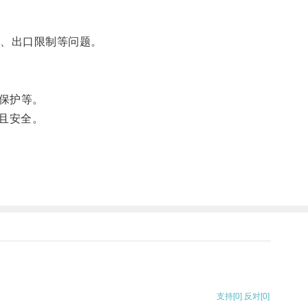
、出口限制等问题。
保护等。
畅且安全。
。
支持
[0]
反对
[0]