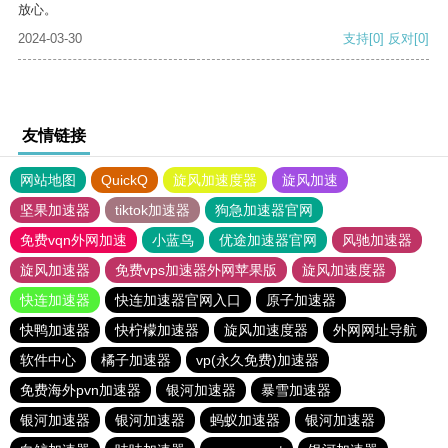
放心。
2024-03-30
支持
[0]
反对
[0]
友情链接
网站地图
QuickQ
旋风加速度器
旋风加速
坚果加速器
tiktok加速器
狗急加速器官网
免费vqn外网加速
小蓝鸟
优途加速器官网
风驰加速器
旋风加速器
免费vps加速器外网苹果版
旋风加速度器
快连加速器
快连加速器官网入口
原子加速器
快鸭加速器
快柠檬加速器
旋风加速度器
外网网址导航
软件中心
橘子加速器
vp(永久免费)加速器
免费海外pvn加速器
银河加速器
暴雪加速器
银河加速器
银河加速器
蚂蚁加速器
银河加速器