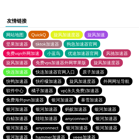
友情链接
网站地图
QuickQ
旋风加速度器
旋风加速
坚果加速器
tiktok加速器
狗急加速器官网
免费vqn外网加速
小蓝鸟
优途加速器官网
风驰加速器
旋风加速器
免费vps加速器外网苹果版
旋风加速度器
快连加速器
快连加速器官网入口
原子加速器
快鸭加速器
快柠檬加速器
旋风加速度器
外网网址导航
软件中心
橘子加速器
vp(永久免费)加速器
免费海外pvn加速器
银河加速器
暴雪加速器
银河加速器
银河加速器
蚂蚁加速器
银河加速器
白鲸加速器
哇哇加速器
anyconnect
银河加速器
银河加速器
anyconnect
银河加速器
银河加速器
银河加速器
hammer加速器
veee加速器