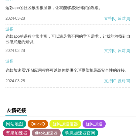
这款app的社区氛围很温馨，让我能够感受到家的温暖。
2024-03-28
支持
[0]
反对
[0]
游客
这款app的课程非常丰富，可以满足我不同的学习需求，让我能够找到自
己感兴趣的知识。
2024-03-28
支持
[0]
反对
[0]
游客
这款加速器VPM应用程序可以给你提供全球覆盖和最高安全性的连接。
2024-03-28
支持
[0]
反对
[0]
友情链接
网站地图
QuickQ
旋风加速度器
旋风加速
坚果加速器
tiktok加速器
狗急加速器官网