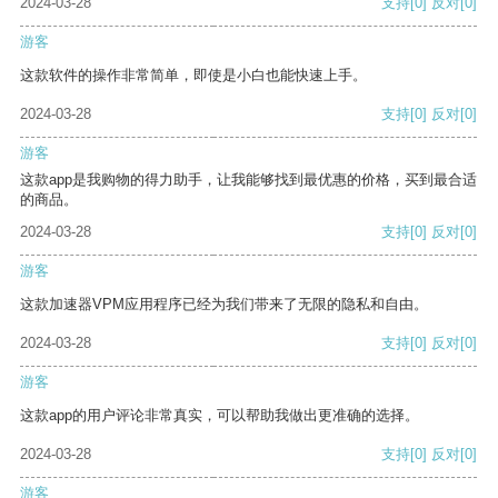
2024-03-28
支持
[0]
反对
[0]
游客
这款软件的操作非常简单，即使是小白也能快速上手。
2024-03-28
支持
[0]
反对
[0]
游客
这款app是我购物的得力助手，让我能够找到最优惠的价格，买到最合适
的商品。
2024-03-28
支持
[0]
反对
[0]
游客
这款加速器VPM应用程序已经为我们带来了无限的隐私和自由。
2024-03-28
支持
[0]
反对
[0]
游客
这款app的用户评论非常真实，可以帮助我做出更准确的选择。
2024-03-28
支持
[0]
反对
[0]
游客