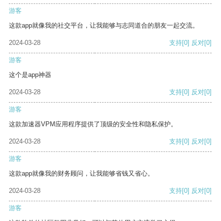
游客
这款app就像我的社交平台，让我能够与志同道合的朋友一起交流。
2024-03-28
支持
[0]
反对
[0]
游客
这个是app神器
2024-03-28
支持
[0]
反对
[0]
游客
这款加速器VPM应用程序提供了顶级的安全性和隐私保护。
2024-03-28
支持
[0]
反对
[0]
游客
这款app就像我的财务顾问，让我能够省钱又省心。
2024-03-28
支持
[0]
反对
[0]
游客