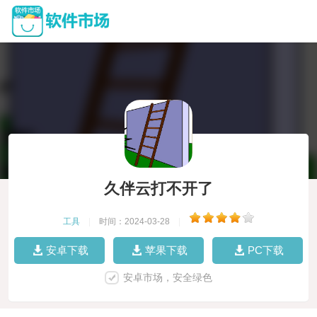
久伴云打不开了
工具
|
时间：2024-03-28
|
安卓下载
苹果下载
PC下载
安卓市场，安全绿色