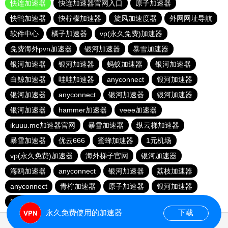
快连加速器
快连加速器官网入口
原子加速器
快鸭加速器
快柠檬加速器
旋风加速度器
外网网址导航
软件中心
橘子加速器
vp(永久免费)加速器
免费海外pvn加速器
银河加速器
暴雪加速器
银河加速器
银河加速器
蚂蚁加速器
银河加速器
白鲸加速器
哇哇加速器
anyconnect
银河加速器
银河加速器
anyconnect
银河加速器
银河加速器
银河加速器
hammer加速器
veee加速器
ikuuu.me加速器官网
暴雪加速器
纵云梯加速器
暴雪加速器
优云666
蜜蜂加速器
1元机场
vp(永久免费)加速器
海外梯子官网
银河加速器
海鸥加速器
anyconnect
银河加速器
荔枝加速器
anyconnect
青柠加速器
原子加速器
银河加速器
速鹰666
番石榴加速器
abc加速器
永久免费使用的加速器
下载