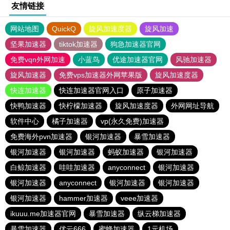
友情链接
网站地图
QuickQ
旋风加速度器
旋风加速
坚果加速器
tiktok加速器
狗急加速器官网
免费vqn外网加速
小蓝鸟
优途加速器官网
风驰加速器
旋风加速器
免费vps加速器外网苹果版
旋风加速度器
快连加速器
快连加速器官网入口
原子加速器
快鸭加速器
快柠檬加速器
旋风加速度器
外网网址导航
软件中心
橘子加速器
vp(永久免费)加速器
免费海外pvn加速器
银河加速器
暴雪加速器
银河加速器
银河加速器
蚂蚁加速器
银河加速器
白鲸加速器
哇哇加速器
anyconnect
银河加速器
银河加速器
anyconnect
银河加速器
银河加速器
银河加速器
hammer加速器
veee加速器
ikuuu.me加速器官网
暴雪加速器
纵云梯加速器
暴雪加速器
优云666
蜜蜂加速器
1元机场