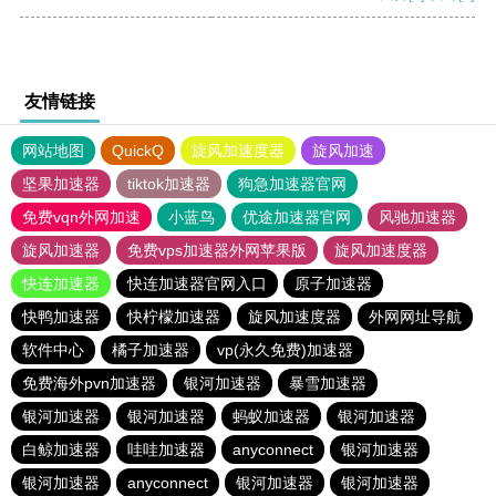
友情链接
网站地图
QuickQ
旋风加速度器
旋风加速
坚果加速器
tiktok加速器
狗急加速器官网
免费vqn外网加速
小蓝鸟
优途加速器官网
风驰加速器
旋风加速器
免费vps加速器外网苹果版
旋风加速度器
快连加速器
快连加速器官网入口
原子加速器
快鸭加速器
快柠檬加速器
旋风加速度器
外网网址导航
软件中心
橘子加速器
vp(永久免费)加速器
免费海外pvn加速器
银河加速器
暴雪加速器
银河加速器
银河加速器
蚂蚁加速器
银河加速器
白鲸加速器
哇哇加速器
anyconnect
银河加速器
银河加速器
anyconnect
银河加速器
银河加速器