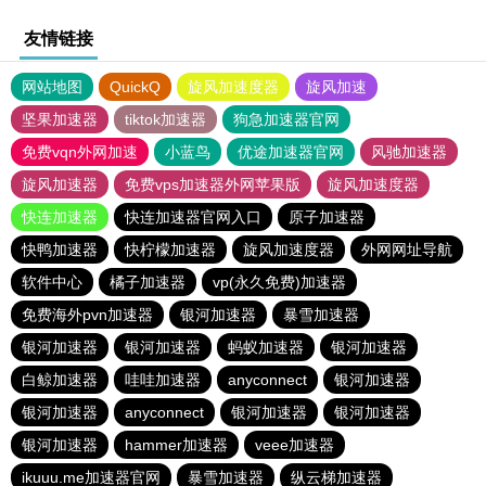
友情链接
网站地图
QuickQ
旋风加速度器
旋风加速
坚果加速器
tiktok加速器
狗急加速器官网
免费vqn外网加速
小蓝鸟
优途加速器官网
风驰加速器
旋风加速器
免费vps加速器外网苹果版
旋风加速度器
快连加速器
快连加速器官网入口
原子加速器
快鸭加速器
快柠檬加速器
旋风加速度器
外网网址导航
软件中心
橘子加速器
vp(永久免费)加速器
免费海外pvn加速器
银河加速器
暴雪加速器
银河加速器
银河加速器
蚂蚁加速器
银河加速器
白鲸加速器
哇哇加速器
anyconnect
银河加速器
银河加速器
anyconnect
银河加速器
银河加速器
银河加速器
hammer加速器
veee加速器
ikuuu.me加速器官网
暴雪加速器
纵云梯加速器