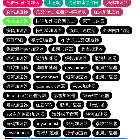
免费vqn外网加速
小蓝鸟
优途加速器官网
风驰加速器
旋风加速器
免费vps加速器外网苹果版
旋风加速度器
快连加速器
快连加速器官网入口
原子加速器
快鸭加速器
快柠檬加速器
旋风加速度器
外网网址导航
软件中心
橘子加速器
vp(永久免费)加速器
免费海外pvn加速器
银河加速器
暴雪加速器
银河加速器
银河加速器
蚂蚁加速器
银河加速器
白鲸加速器
哇哇加速器
anyconnect
银河加速器
银河加速器
anyconnect
银河加速器
银河加速器
银河加速器
hammer加速器
veee加速器
ikuuu.me加速器官网
暴雪加速器
纵云梯加速器
暴雪加速器
优云666
蜜蜂加速器
1元机场
vp(永久免费)加速器
海外梯子官网
银河加速器
海鸥加速器
anyconnect
银河加速器
荔枝加速器
anyconnect
青柠加速器
原子加速器
银河加速器