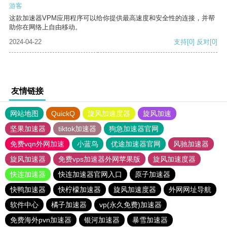
游客
这款加速器VPM应用程序可以给你提供最高速度和安全性的连接，并帮
助你在网络上自由移动。
2024-04-22
支持
[0]
反对
[0]
友情链接
网站地图
QuickQ
旋风加速度器
旋风加速
坚果加速器
tiktok加速器
狗急加速器官网
免费vqn外网加速
小蓝鸟
优途加速器官网
风驰加速器
旋风加速器
免费vps加速器外网苹果版
旋风加速度器
快连加速器
快连加速器官网入口
原子加速器
快鸭加速器
快柠檬加速器
旋风加速度器
外网网址导航
软件中心
橘子加速器
vp(永久免费)加速器
免费海外pvn加速器
银河加速器
暴雪加速器