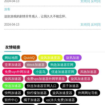
2024-04-13
支持
[0]
反对
[0]
游客
这款游戏的剧情非常感人，让我久久不能忘怀。
2024-04-13
支持
[0]
反对
[0]
友情链接
网站地图
QuickQ
旋风加速度器
旋风加速
坚果加速器
tiktok加速器
狗急加速器官网
免费vqn外网加速
小蓝鸟
优途加速器官网
风驰加速器
旋风加速器
免费vps加速器外网苹果版
旋风加速度器
快连加速器
快连加速器官网入口
原子加速器
快鸭加速器
快柠檬加速器
旋风加速度器
外网网址导航
软件中心
橘子加速器
vp(永久免费)加速器