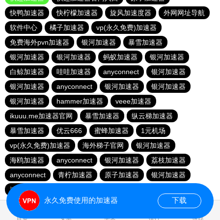
快鸭加速器
快柠檬加速器
旋风加速度器
外网网址导航
软件中心
橘子加速器
vp(永久免费)加速器
免费海外pvn加速器
银河加速器
暴雪加速器
银河加速器
银河加速器
蚂蚁加速器
银河加速器
白鲸加速器
哇哇加速器
anyconnect
银河加速器
银河加速器
anyconnect
银河加速器
银河加速器
银河加速器
hammer加速器
veee加速器
ikuuu.me加速器官网
暴雪加速器
纵云梯加速器
暴雪加速器
优云666
蜜蜂加速器
1元机场
vp(永久免费)加速器
海外梯子官网
银河加速器
海鸥加速器
anyconnect
银河加速器
荔枝加速器
anyconnect
青柠加速器
原子加速器
银河加速器
速鹰666
番石榴加速器
abc加速器
永久免费使用的加速器
下载
0.050516s
首页
安卓
苹果
排行
推荐