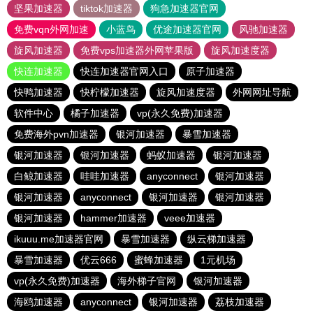
坚果加速器
tiktok加速器
狗急加速器官网
免费vqn外网加速
小蓝鸟
优途加速器官网
风驰加速器
旋风加速器
免费vps加速器外网苹果版
旋风加速度器
快连加速器
快连加速器官网入口
原子加速器
快鸭加速器
快柠檬加速器
旋风加速度器
外网网址导航
软件中心
橘子加速器
vp(永久免费)加速器
免费海外pvn加速器
银河加速器
暴雪加速器
银河加速器
银河加速器
蚂蚁加速器
银河加速器
白鲸加速器
哇哇加速器
anyconnect
银河加速器
银河加速器
anyconnect
银河加速器
银河加速器
银河加速器
hammer加速器
veee加速器
ikuuu.me加速器官网
暴雪加速器
纵云梯加速器
暴雪加速器
优云666
蜜蜂加速器
1元机场
vp(永久免费)加速器
海外梯子官网
银河加速器
海鸥加速器
anyconnect
银河加速器
荔枝加速器