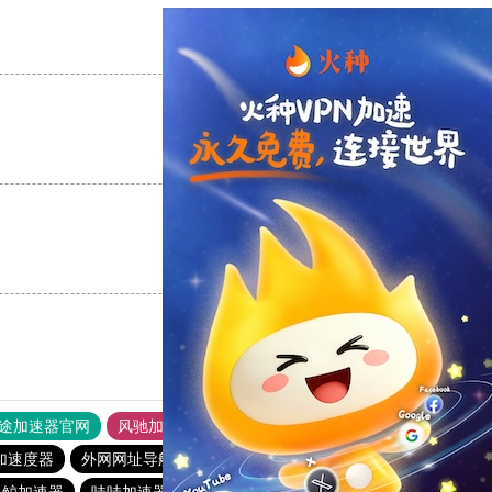
支持
[0]
反对
[0]
支持
[0]
反对
[0]
支持
[0]
反对
[0]
途加速器官网
风驰加速器
旋风加速器
加速度器
外网网址导航
软件中心
橘子加速器
白鲸加速器
哇哇加速器
anyconnect
银河加速器