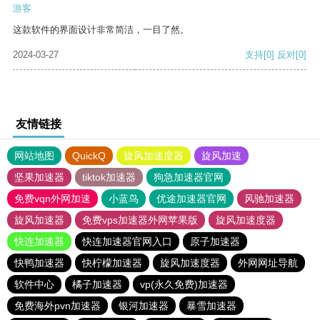
游客
这款软件的界面设计非常简洁，一目了然。
2024-03-27
支持
[0]
反对
[0]
友情链接
网站地图
QuickQ
旋风加速度器
旋风加速
坚果加速器
tiktok加速器
狗急加速器官网
免费vqn外网加速
小蓝鸟
优途加速器官网
风驰加速器
旋风加速器
免费vps加速器外网苹果版
旋风加速度器
快连加速器
快连加速器官网入口
原子加速器
快鸭加速器
快柠檬加速器
旋风加速度器
外网网址导航
软件中心
橘子加速器
vp(永久免费)加速器
免费海外pvn加速器
银河加速器
暴雪加速器