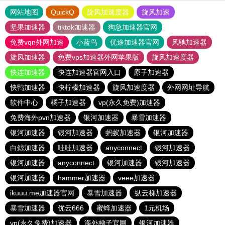
网站地图
QuickQ
旋风加速度器
旋风加速
坚果加速器
tiktok加速器
狗急加速器官网
免费vqn外网加速
小蓝鸟
优途加速器官网
风驰加速器
旋风加速器
免费vps加速器外网苹果版
旋风加速度器
快连加速器
快连加速器官网入口
原子加速器
快鸭加速器
快柠檬加速器
旋风加速度器
外网网址导航
软件中心
橘子加速器
vp(永久免费)加速器
免费海外pvn加速器
银河加速器
暴雪加速器
银河加速器
银河加速器
蚂蚁加速器
银河加速器
白鲸加速器
哇哇加速器
anyconnect
银河加速器
银河加速器
anyconnect
银河加速器
银河加速器
银河加速器
hammer加速器
veee加速器
ikuuu.me加速器官网
暴雪加速器
纵云梯加速器
暴雪加速器
优云666
蜜蜂加速器
1元机场
vp(永久免费)加速器
海外梯子官网
银河加速器